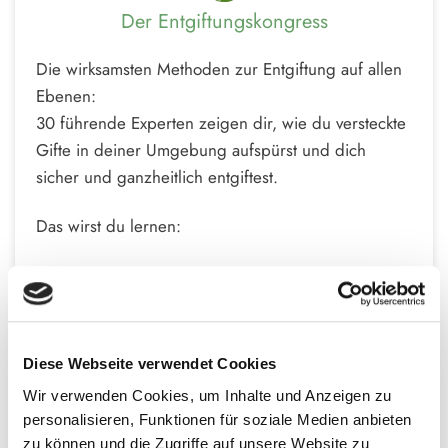
Der Entgiftungskongress
Die wirksamsten Methoden zur Entgiftung auf allen
Ebenen:
30 führende Experten zeigen dir, wie du versteckte
Gifte in deiner Umgebung aufspürst und dich
sicher und ganzheitlich entgiftest.
Das wirst du lernen:
Wie du versteckte Gifte in deinem Alltag
identifizierst und daraus verbannst
Die häufigsten Fehler bei der Entgiftung: Warum
die falschen Detox-Produkte sogar das Gegenteil
Diese Webseite verwendet Cookies
bewirken können
Wir verwenden Cookies, um Inhalte und Anzeigen zu
personalisieren, Funktionen für soziale Medien anbieten
Ernährung, die deine Entgiftung unterstützt:
zu können und die Zugriffe auf unsere Website zu