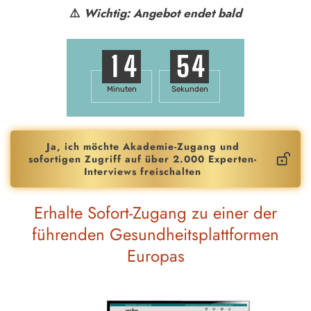
⚠️
Wichtig: Angebot endet bald
1
4
5
3
Minuten
Sekunden
Ja, ich möchte Akademie-Zugang und
sofortigen Zugriff auf über 2.000 Experten-
Interviews freischalten
Erhalte Sofort-Zugang zu einer der
führenden Gesundheitsplattformen
Europas