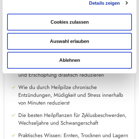
Wildkräuter und Heilpilze chronische
Details zeigen
Entzündungen lindern, Erschöpfung bekämpfen,
Hormonbalance schaffen und dein Immunsystem
Cookies zulassen
stärken.
Auswahl erlauben
Das wirst du lernen:
Welche Heilpflanzen deinen Schlaf verbessern,
Ablehnen
deinem Gehirn zu Höchstleistungen verhelfen
und Erschöpfung drastisch reduzieren
Wie du durch Heilpilze chronische
Entzündungen, Müdigkeit und Stress innerhalb
von Minuten reduzierst
Die besten Heilpflanzen für Zyklusbeschwerden,
Wechseljahre und Schwangerschaft
Praktisches Wissen: Ernten, Trocknen und Lagern