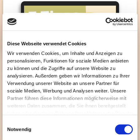
Diese Webseite verwendet Cookies
Wir verwenden Cookies, um Inhalte und Anzeigen zu
personalisieren, Funktionen für soziale Medien anbieten
zu können und die Zugriffe auf unsere Website zu
analysieren. Außerdem geben wir Informationen zu Ihrer
Verwendung unserer Website an unsere Partner für
soziale Medien, Werbung und Analysen weiter. Unsere
Partner führen diese Informationen möglicherweise mit
weiteren Daten zusammen, die Sie ihnen bereitgestellt
haben oder die sie im Rahmen Ihrer Nutzung der Dienste
gesammelt haben. Sie können jederzeit die Cookie-
Einwilligungsauswahl
Einstellungen widerrufen oder ändern:
Cookie-
Notwendig
Einstellungen
. Es befindet sich auch ein Link in der