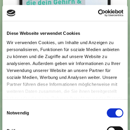
Diese Webseite verwendet Cookies
Wir verwenden Cookies, um Inhalte und Anzeigen zu
personalisieren, Funktionen für soziale Medien anbieten
zu können und die Zugriffe auf unsere Website zu
analysieren. Außerdem geben wir Informationen zu Ihrer
Verwendung unserer Website an unsere Partner für
soziale Medien, Werbung und Analysen weiter. Unsere
Partner führen diese Informationen möglicherweise mit
weiteren Daten zusammen, die Sie ihnen bereitgestellt
haben oder die sie im Rahmen Ihrer Nutzung der Dienste
gesammelt haben. Sie können jederzeit die Cookie-
Einwilligungsauswahl
Einstellungen widerrufen oder ändern:
Cookie-
Notwendig
In dem gratis 8 Schritte Aktionsplan
Einstellungen
. Es befindet sich auch ein Link in der
Fußzeile zu den Einstellungen der Cookies um diese
bekommst du: