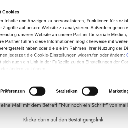
t Cookies
 Inhalte und Anzeigen zu personalisieren, Funktionen für sozia
e Zugriffe auf unsere Website zu analysieren. Außerdem geben w
Fast geschafft
rwendung unserer Website an unsere Partner für soziale Medien
re Partner führen diese Informationen möglicherweise mit weite
ereitgestellt haben oder die sie im Rahmen Ihrer Nutzung der D
en jederzeit die Cookie-Einstellungen widerrufen oder ändern:
hritt, um dir den
"6 Schritte Aktionsplan bei chronischer E
et sich auch ein Link in der Fußzeile zu den Einstellungen der C
 oder ändern zu können.
Bitte bestätig
e jetzt d
eine
E-Mail-Adresse.
Präferenzen
Statistiken
Marketin
ine Mail mit dem Betreff "Nur noch ein Schritt" von m
Klicke darin auf den Bestätigungslink.