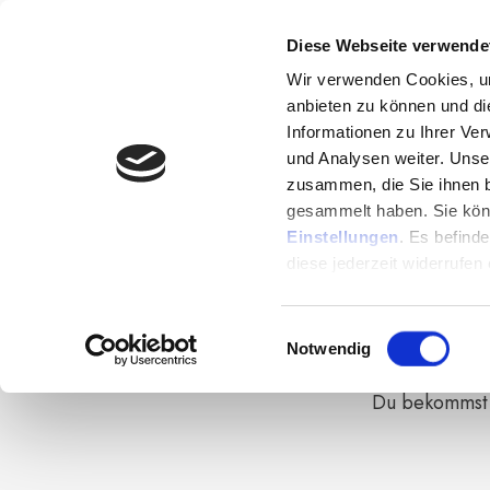
Diese Webseite verwende
Wir verwenden Cookies, um
anbieten zu können und di
Informationen zu Ihrer Ve
und Analysen weiter. Unse
zusammen, die Sie ihnen b
gesammelt haben. Sie könn
Es fehlt nur noch ein Sc
Einstellungen
. Es befind
diese jederzeit widerrufen
Einwilligungsauswahl
Notwendig
Du bekommst e