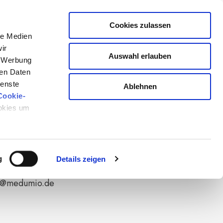
Cookies zulassen
le Medien
ir
Auswahl erlauben
, Werbung
ren Daten
ienste
Ablehnen
Cookie-
rschöpfung"
zuzusenden.
ookies um
g
Details zeigen
ail@medumio.de