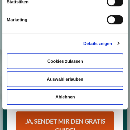
Statistiken
sie behandeln kannst.
Einen Überblick, über die wichtigsten
Marketing
Lebensmittel und Tricks, die deine Entzündungen
und Beschwerden lindern.
Details zeigen
Zusätzlicher Bonus:
2 kostenfreie Videos
aus
unserem Entzündungskongress 2023.
Cookies zulassen
Auswahl erlauben
Ablehnen
JA, SENDET MIR DEN GRATIS