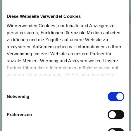
Diese Webseite verwendet Cookies
Wir verwenden Cookies, um Inhalte und Anzeigen zu
personalisieren, Funktionen für soziale Medien anbieten
zu können und die Zugriffe auf unsere Website zu
analysieren. Außerdem geben wir Informationen zu Ihrer
Verwendung unserer Website an unsere Partner für
soziale Medien, Werbung und Analysen weiter. Unsere
Partner führen diese Informationen möglicherweise mit
weiteren Daten zusammen, die Sie ihnen bereitgestellt
haben oder die sie im Rahmen Ihrer Nutzung der Dienste
gesammelt haben. Sie können jederzeit die Cookie-
Einwilligungsauswahl
Einstellungen widerrufen oder ändern:
Cookie-
Notwendig
In dem gratis Guide bekommst du:
Einstellungen
. Es befindet sich auch ein Link in der
Fußzeile zu den Einstellungen der Cookies um diese
Präferenzen
jederzeit widerrufen oder ändern zu können.
Einen Einblick in das Thema chronische
Entzündungen: wie du sie erkennst und wie du