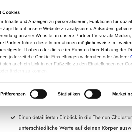
t Cookies
 Inhalte und Anzeigen zu personalisieren, Funktionen für sozia
e Zugriffe auf unsere Website zu analysieren. Außerdem geben w
heit interessiert sind ...
rwendung unserer Website an unsere Partner für soziale Medien
re Partner führen diese Informationen möglicherweise mit weite
 FAKTEN ÜBER CHOL
ereitgestellt haben oder die sie im Rahmen Ihrer Nutzung der D
en jederzeit die Cookie-Einstellungen widerrufen oder ändern:
et sich auch ein Link in der Fußzeile zu den Einstellungen der C
E, DIE DU NOCH NICH
 oder ändern zu können.
Präferenzen
Statistiken
Marketin
In dem gratis 10 Fakten Cholesterin Wissensguid
Einen detaillierten Einblick in die Themen Cholester
unterschiedliche Werte auf deinen Körper ausw