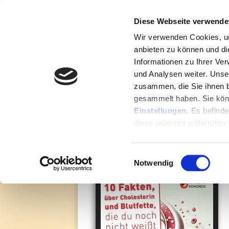
Diese Webseite verwende
Wir verwenden Cookies, um
anbieten zu können und di
Für alle, die an ihrer Gesund
Informationen zu Ihrer Ve
und Analysen weiter. Unse
GRATIS
: 10
zusammen, die Sie ihnen b
gesammelt haben. Sie könn
Einstellungen
. Es befind
BLUTFETT
diese jederzeit widerrufen
Einwilligungsauswahl
Notwendig