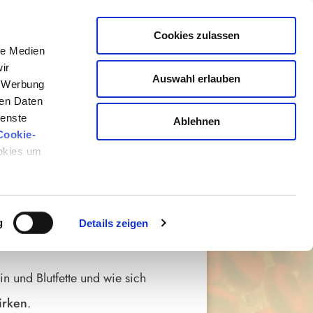
Cookies zulassen
le Medien
ir
Auswahl erlauben
, Werbung
ren Daten
ESTERIN UND
ienste
Ablehnen
Cookie-
ookies um
T WEISST
g
Details zeigen
e erfährst du:
in und Blutfette und wie sich
irken
.