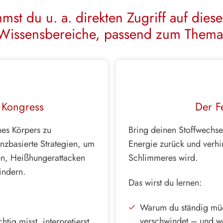
st du u. a. direkten Zugriff auf die
Wissensbereiche, passend zum Thema
z Kongress
Der F
nes Körpers zu
Bring deinen Stoffwechsel
nzbasierte Strategien, um
Energie zurück und verhin
en, Heißhungerattacken
Schlimmeres wird.
indern.
Das wirst du lernen:
Warum du ständig müde
verschwindet – und we
tig misst, interpretierst