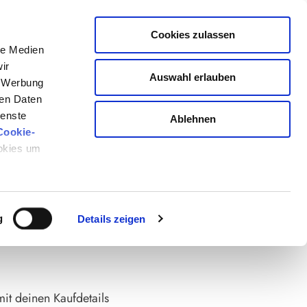
Cookies zulassen
le Medien
ir
Auswahl erlauben
, Werbung
rück". Durch Klicken auf
ren Daten
ng kommen.
ienste
Ablehnen
Cookie-
 3: Werde zum Experten
ookies um
VIDEO AN,
STÄTIGT
g
Details zeigen
mit deinen Kaufdetails