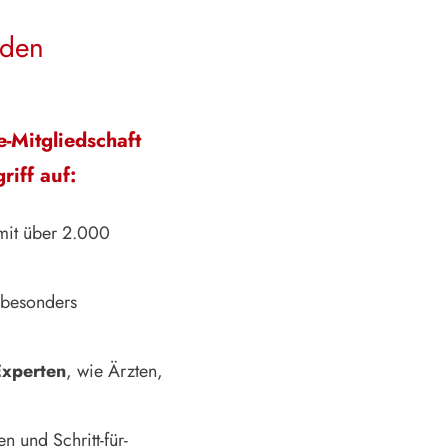
nden
-Mitgliedschaft
riff auf:
it über 2.000
 besonders
Experten
, wie Ärzten,
n und Schritt-für-