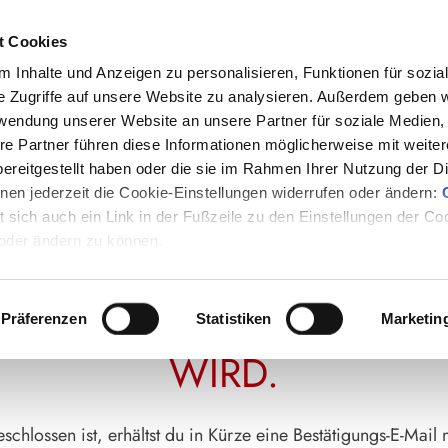
t Cookies
 Inhalte und Anzeigen zu personalisieren, Funktionen für sozia
e Zugriffe auf unsere Website zu analysieren. Außerdem geben w
rwendung unserer Website an unsere Partner für soziale Medien
eses Fenster nicht und klicke nicht auf die Schaltfläche "Zu
re Partner führen diese Informationen möglicherweise mit weite
tfläche "Zurück" kann es zu Problemen bei deiner Bestellu
ereitgestellt haben oder die sie im Rahmen Ihrer Nutzung der D
en jederzeit die Cookie-Einstellungen widerrufen oder ändern:
Step 2: Upgrade zur Mitgliedschaft
Step
ang
et sich auch ein Link in der Fußzeile zu den Einstellungen der C
 oder ändern zu können.
HAU DIR DIESES KURZE 
D DEINE BESTELLUNG BE
Präferenzen
Statistiken
Marketin
WIRD.
chlossen ist, erhältst du in Kürze eine Bestätigungs-E-Mail 