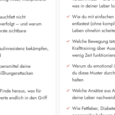
was in deiner Leber los
Wie du mit einfachen
uchfett nicht
entlastest (ohne kompl
 verfolgt – und warum
Leben ohnehin scheite
rste sichtbare
Welche Bewegung tatsä
Krafttraining über Aus
sulinresistenz bekämpfen,
wenig Zeit funktionier
d
Warum du emotional i
bensmittel deine
du diese Muster durch
Heißhungerattacken
halten
Welche Ansätze aus Ay
Finde heraus, was für
deine Leber nachweisl
erte endlich in den Griff
Wie Fettleber, Diabet