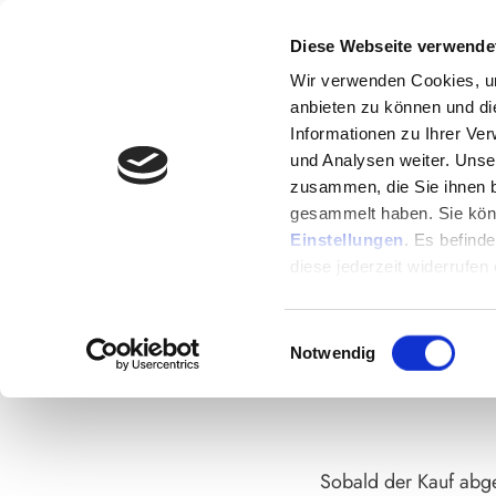
Diese Webseite verwende
Wir verwenden Cookies, um
anbieten zu können und di
Informationen zu Ihrer Ve
⚠️ Wichtig: Schließe di
und Analysen weiter. Unse
die Schal
zusammen, die Sie ihnen b
gesammelt haben. Sie könn
Step 1: Premium-Zug
Einstellungen
. Es befind
diese jederzeit widerrufen
BITTE SC
Einwilligungsauswahl
WÄHREN
Notwendig
Sobald der Kauf abges